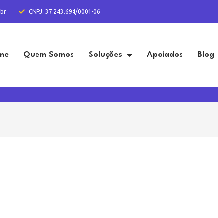
.br
CNPJ: 37.243.694/0001-06
me
Quem Somos
Soluções
Apoiados
Blog