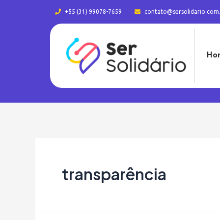
+55 (31) 99078-7659
contato@sersolidario.com
Ho
transparência