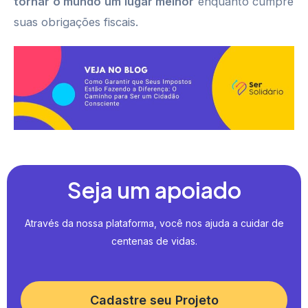
tornar o mundo um lugar melhor
enquanto cumpre
suas obrigações fiscais.
Seja um apoiado
Através da nossa plataforma, você nos ajuda a cuidar de
centenas de vidas.
Cadastre seu Projeto